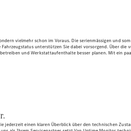
Mobilitätslösungen
Intelligente
Fahrzeugsteuerung
Garantie
und
Original-
Teile
sondern vielmehr schon im Voraus. Die serienmässigen und somi
Mercedes-
Fahrzeugstatus unterstützen Sie dabei vorsorgend. Über die 
Benz
betreiben und Werkstattaufenthalte besser planen. Mit ein pa
QualityService
Digitale
Extras
Servicetermin
buchen
r.
jederzeit einen klaren Überblick über den technischen Zustand
ns als Ihrem Servicepartner setzt Van Uptime Monitor techni