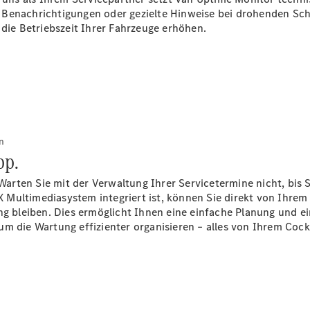
t Benachrichtigungen oder gezielte Hinweise bei drohenden S
 die Betriebszeit Ihrer Fahrzeuge erhöhen.
Über uns
n
pp.
Unternehmen
Ansprechpartner
 Warten Sie mit der Verwaltung Ihrer Servicetermine nicht, bis 
Standorte &
Multimediasystem integriert ist, können Sie direkt von Ihrem
Öffnungszeiten
ung bleiben. Dies ermöglicht Ihnen eine einfache Planung und 
m die Wartung effizienter organisieren – alles von Ihrem Cock
Kontaktformular
Servicetermin
buchen