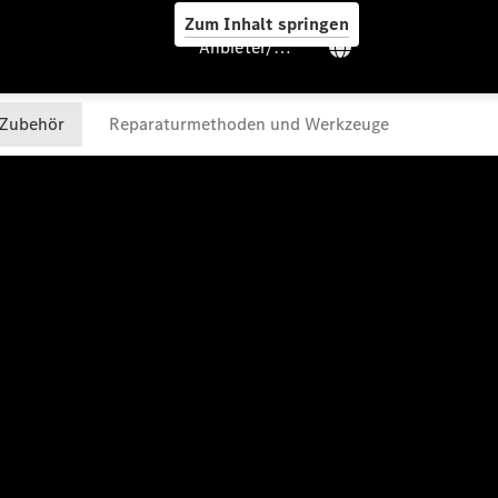
Zum Inhalt springen
Anbieter/Datenschutz
Services
Übersicht
Van-Service
Pannenhilfe
und
Kundensupport