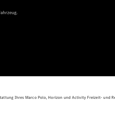
Mobilitätslösungen
Intelligente
Fahrzeugsteuerung
Garantie
und
Original-
Teile
Mercedes-
Benz
QualityService
Digitale
Extras
Servicetermin
buchen
ttung Ihres Marco Polo, Horizon und Activity Freizeit- und R