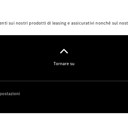
ti sui nostri prodotti di leasing e assicurativi nonché sul no
La nostra
ditta
Interlocutore
Sedi e orari
d'apertura
Modulo di
contatto
Fissa un
appuntamento
per
l'assistenza