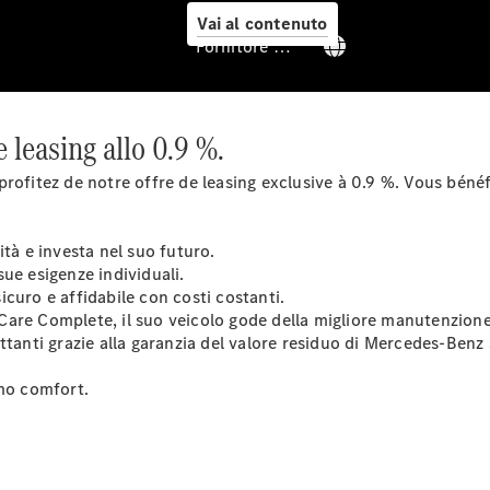
Vai al contenuto
Fornitore / protezione dati
Supporto in
e leasing allo 0.9 %.
viaggio
Servizi &
rofitez de notre offre de leasing exclusive à 0.9 %. Vous bénéf
garanzie
tà e investa nel suo futuro.
 sue esigenze individuali.
sicuro e affidabile con costi costanti.
are Complete, il suo veicolo gode della migliore manutenzione
lettanti grazie alla garanzia del valore residuo di Mercedes-Benz
imo comfort.
Panoramica
MERCEDES-
SWISS-
INTEGRAL
ServiceCare