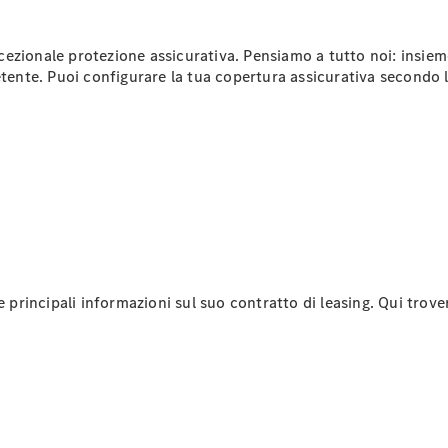
Accessori
da
zionale protezione assicurativa. Pensiamo a tutto noi: insieme 
campeggio
etente. Puoi configurare la tua copertura assicurativa secondo 
Fissa un
appuntamento
per
l'assistenza
e principali informazioni sul suo contratto di leasing. Qui trove
Notizie su di
noi