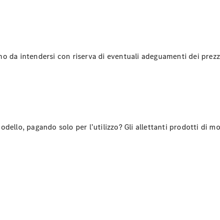
Mercedes-
Benz
QualityService
Parti
originali &
ono da intendersi con riserva di eventuali adeguamenti dei prezzi
accessori
dello, pagando solo per l’utilizzo? Gli allettanti prodotti di 
Componenti
Originali
Pneumatici
e ruote
complete