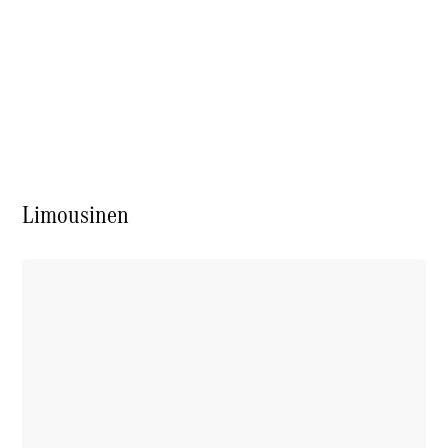
Über uns
Limousinen
Unternehmen
Ansprechpartner
Standorte &
Öffnungszeiten
Kontaktformular
Servicetermin
buchen