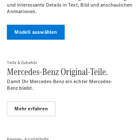
und interessante Details in Text, Bild und anschaulichen
Accessories
Animationen.
Modell auswählen
Digitale
Broschüre
Teile & Zubehör
Fahrzeugzubehör
Mercedes-Benz Original-Teile.
Collection
Betriebsanleitungen
Damit Ihr Mercedes-Benz ein echter Mercedes-
Benz bleibt.
Servicetermin
buchen
Mehr erfahren
Pannen- & Unfallhilfe