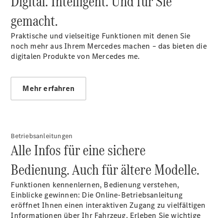
Digital. Intelligent. Und für Sie
Reifen
gemacht.
Wartung,
Reparatur
Praktische und vielseitige Funktionen mit denen Sie
&
noch mehr aus Ihrem Mercedes machen – das bieten die
Garantie
digitalen Produkte von Mercedes me.
Mehr erfahren
Betriebsanleitungen
Alle Infos für eine sichere
Bedienung. Auch für ältere Modelle.
Übersicht
Reparatur
Funktionen kennenlernen, Bedienung verstehen,
Service &
Einblicke gewinnen: Die Online-Betriebsanleitung
Garantie
eröffnet Ihnen einen interaktiven Zugang zu vielfältigen
Rückrufe
Informationen über Ihr Fahrzeug. Erleben Sie wichtige
Ersatzteile