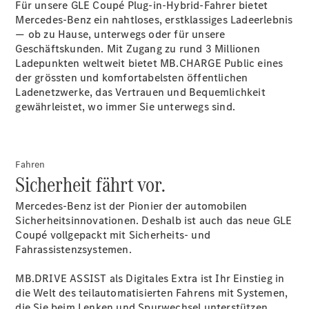
Für unsere GLE Coupé Plug-in-Hybrid-Fahrer bietet
Mercedes-Benz ein nahtloses, erstklassiges Ladeerlebnis
— ob zu Hause, unterwegs oder für unsere
Geschäftskunden. Mit Zugang zu rund 3 Millionen
Über uns
Ladepunkten weltweit bietet MB.CHARGE
Public
eines
der grössten und komfortabelsten öffentlichen
Ladenetzwerke, das Vertrauen und Bequemlichkeit
gewährleistet, wo immer Sie unterwegs sind.
Unternehmen
Fahren
Sicherheit fährt vor.
Ansprechpartner
Standorte &
Mercedes-Benz ist der Pionier der automobilen
Öffnungszeiten
Sicherheitsinnovationen. Deshalb ist auch das neue GLE
Coupé vollgepackt mit Sicherheits- und
Kontaktformular
Fahrassistenzsystemen.
Servicetermin
buchen
MB.DRIVE ASSIST als Digitales
Extra
ist Ihr Einstieg in
die Welt des teilautomatisierten Fahrens mit Systemen,
die Sie beim Lenken und Spurwechsel unterstützen