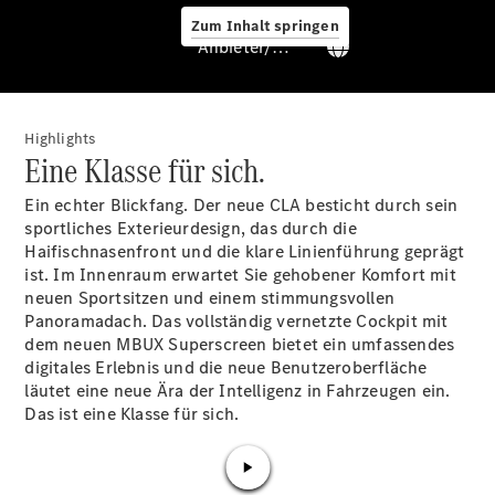
Zum Inhalt springen
Anbieter/Datenschutz
Service &
Zubehör
Highlights
Eine Klasse für sich.
Ein echter Blickfang. Der neue CLA besticht durch sein
sportliches Exterieurdesign, das durch die
Haifischnasenfront und die klare Linienführung geprägt
ist. Im Innenraum erwartet Sie gehobener Komfort mit
Servicetermin
neuen
Sportsitzen
und einem stimmungsvollen
buchen
Panoramadach. Das vollständig vernetzte Cockpit mit
Digitale
dem neuen MBUX
Superscreen
bietet ein umfassendes
Extras
digitales Erlebnis und die neue Benutzeroberfläche
Ladelösungen
läutet eine neue Ära der Intelligenz in Fahrzeugen ein.
Unterwegs
Das ist eine Klasse für sich.
laden
Pannen- &
Unfallhilfe