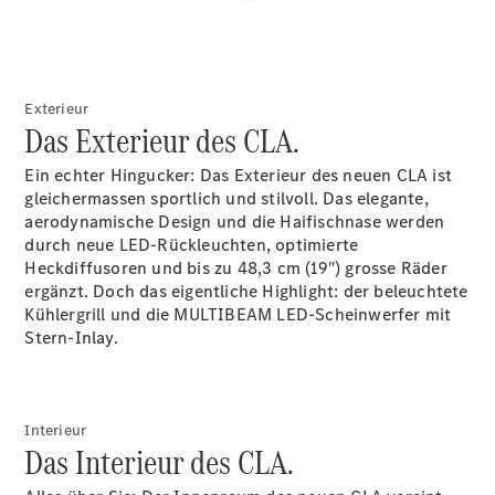
Räder &
Reifen
Wartung,
Reparatur
&
Exterieur
Garantie
Das Exterieur des CLA.
Ein echter Hingucker: Das Exterieur des neuen CLA ist
gleichermassen sportlich und stilvoll. Das elegante,
aerodynamische Design und die Haifischnase werden
durch neue LED-Rückleuchten, optimierte
Heckdiffusoren und bis zu 48,3 cm (19") grosse Räder
ergänzt.
Doch das eigentliche Highlight: der beleuchtete
Kühlergrill und die MULTIBEAM
LED-Scheinwerfer
mit
Stern-Inlay.
Übersicht
Reparatur
Service &
Interieur
Das Interieur des CLA.
Garantie
Rückrufe