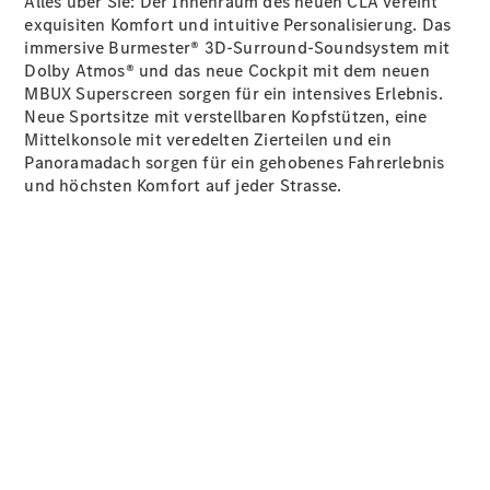
Alles über Sie: Der Innenraum des neuen CLA vereint
Ersatzteile
exquisiten Komfort und intuitive Personalisierung. Das
Accessories
immersive Burmester® 3D-Surround-Soundsystem mit
Dolby
Atmos®
und das neue Cockpit mit dem neuen
MBUX
Superscreen
sorgen für ein intensives Erlebnis.
Neue
Sportsitze
mit verstellbaren Kopfstützen, eine
Mittelkonsole mit veredelten Zierteilen und ein
Panoramadach sorgen für ein gehobenes Fahrerlebnis
und höchsten Komfort auf jeder Strasse.
Digitale
Broschüre
Fahrzeugzubehör
Collection
Betriebsanleitungen
Servicetermin
buchen