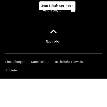
Zum Inhalt springen
Anbieter/Datenschutz
Service &
Zubehör
Servicetermin
buchen
Digitale
Extras
Ladelösungen
Unterwegs
laden
Pannen- &
Unfallhilfe