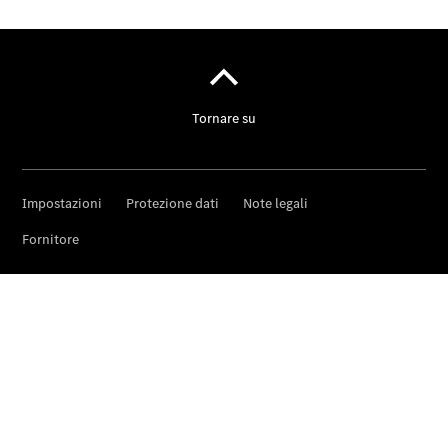
per
l'assistenza
Notizie su di
noi
La nostra