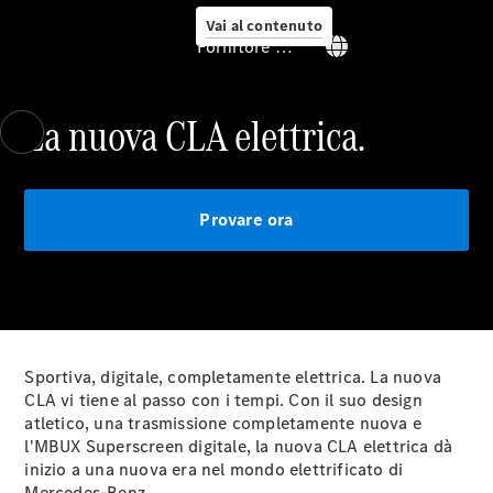
Vai al contenuto
Fornitore / protezione dati
La nuova CLA elettrica.
Fissa un
appuntamento
per
l'assistenza
Digital
Provare ora
Extras
Soluzioni di
ricarica
Ricarica in
viaggio
Assistenza
Sportiva, digitale, completamente elettrica. La nuova
per
CLA vi tiene al passo con i tempi. Con il suo design
incidenti e
atletico, una trasmissione completamente nuova e
guasti
l'MBUX Superscreen digitale, la nuova CLA elettrica dà
Cerchi e
inizio a una nuova era nel mondo elettrificato di
ruote
Mercedes-Benz.