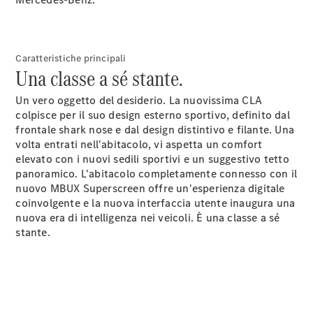
Manutenzione,
riparazione e
garanzia
commerciale
Caratteristiche principali
Una classe a sé stante.
Un vero oggetto del desiderio. La nuovissima CLA
colpisce per il suo design esterno sportivo, definito dal
frontale shark nose e dal design distintivo e filante. Una
volta entrati nell'abitacolo, vi aspetta un comfort
elevato con i nuovi sedili
sportivi
e un suggestivo tetto
panoramico. L'abitacolo completamente connesso con il
nuovo MBUX Superscreen offre un'esperienza digitale
coinvolgente e la nuova interfaccia utente inaugura una
nuova era di intelligenza nei veicoli. È una classe a sé
stante.
Manutenzione
Riparazione
Assistenza e
garanzia
commerciale
Richiamo