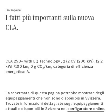
di vetture
(VRS)
Da sapere
Parti di
I fatti più importanti sulla nuova
ricambio
CLA.
Accessori
CLA 250+ with EQ Technology , 272 CV (200 kW), 12,2
Opuscolo
kWh/100 km, 0 g CO
digitale
/km, categoria di efficienza
2
energetica:
A.
Accessori
per auto
Collezione
Istruzioni
d'uso
La schermata di questa pagina potrebbe mostrare degli
equipaggiamenti che non sono disponibili in Svizzera.
Trovate informazioni dettagliate sugli equipaggiamenti
Fissa un
attuali e disponibili in Svizzera nel
configuratore online
.
appuntamento